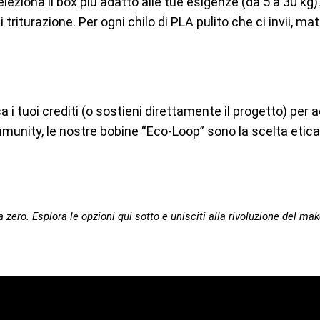
o. Seleziona il box più adatto alle tue esigenze (da 5 a 30 kg
triturazione. Per ogni chilo di PLA pulito che ci invii, ma
a i tuoi crediti (o sostieni direttamente il progetto) per 
mmunity, le nostre bobine “Eco-Loop” sono la scelta etica 
 zero. Esplora le opzioni qui sotto e unisciti alla rivoluzione del mak