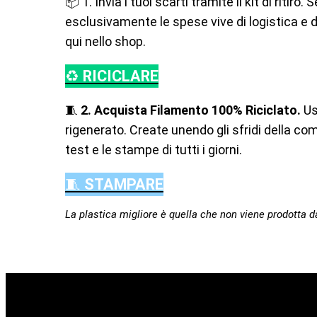
📦 1. Invia i tuoi scarti tramite il kit di ritir
esclusivamente le spese vive di logistica e di 
qui nello shop.
♻️
RICICLARE
🧵
2. Acquista Filamento 100% Riciclato.
Us
rigenerato. Create unendo gli sfridi della co
test e le stampe di tutti i giorni.
🧵
STAMPARE
La plastica migliore è quella che non viene prodotta da