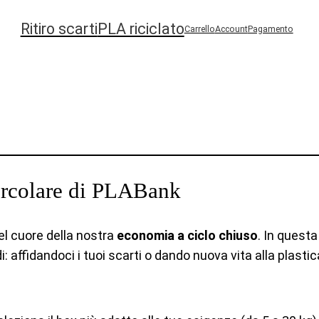
Ritiro scarti
PLA riciclato
Carrello
Account
Pagamento
ircolare di PLABank
el cuore della nostra
economia a ciclo chiuso
. In quest
 affidandoci i tuoi scarti o dando nuova vita alla plastic