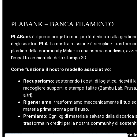
PLABANK – BANCA FILAMENTO
PLABank
è il primo progetto non-profit dedicato alla gestione
degli scarti in
PLA
. La nostra missione è semplice: trasformare 
plastico della community Maker in una risorsa condivisa, azz
l’impatto ambientale della stampa 3D.
Come funziona il nostro modello associativo:
Recuperiamo:
sostenendo i costi di logistica, ricevi il ki
raccogliere supporti e stampe fallite (Bambu Lab, Prusa,
altri).
Rigeneriamo:
trasformiamo meccanicamente il tuo sca
materia prima pronta per il riuso.
Premiamo:
Ogni kg di materiale salvato dalla discarica s
trasforma in crediti per la nostra community di sostenito
PLABank: Non smaltiamo rifiuti, coltiviamo il futuro dell