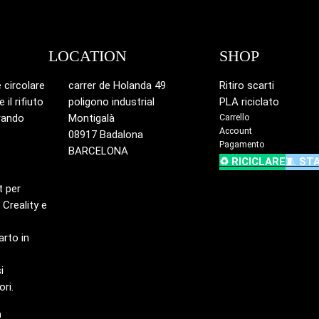
LOCATION
SHOP
 circolare
carrer de Holanda 49
Ritiro scarti
il rifiuto
poligono industrial
PLA riciclato
erando
Montigalà
Carrello
Account
08917 Badalona
Pagamento
BARCELONA
♻️ RICICLARE
🧵
ST
t per
 Creality e
rto in
i
ri.
a